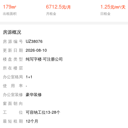
179
6712.5
1.25
m²
元/月
元/m²/天
出租面积
月租金
日租金
房源概况
房源编号
UZ38076
更新日期
2026-08-10
楼盘类型
纯写字楼·可注册公司
所在楼层
办公室格局
1+1
使用率
-
办公室装修
豪华装修
窗面朝向
工位
可容纳工位13-28个
最短租期
12个月