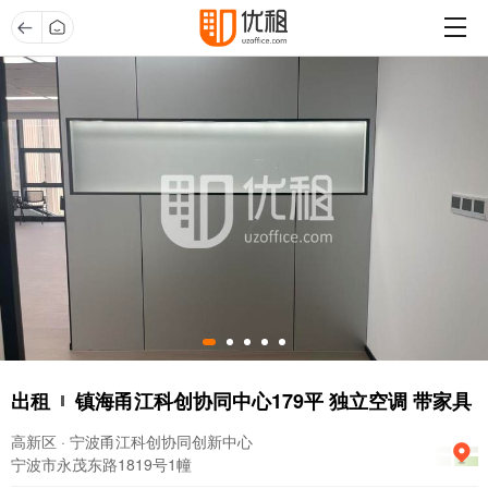
出租
镇海甬江科创协同中心179平 独立空调 带家具
高新区 · 宁波甬江科创协同创新中心
宁波市永茂东路1819号1幢