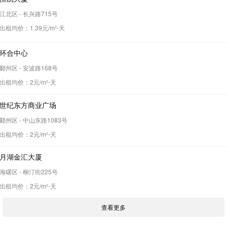
江北区 - 长兴路715号
出租均价：
1.39
元/m²⋅天
环合中心
鄞州区 - 安波路168号
出租均价：
2
元/m²⋅天
世纪东方商业广场
鄞州区 - 中山东路1083号
出租均价：
2
元/m²⋅天
月湖金汇大厦
海曙区 - 柳汀街225号
出租均价：
2
元/m²⋅天
查看更多