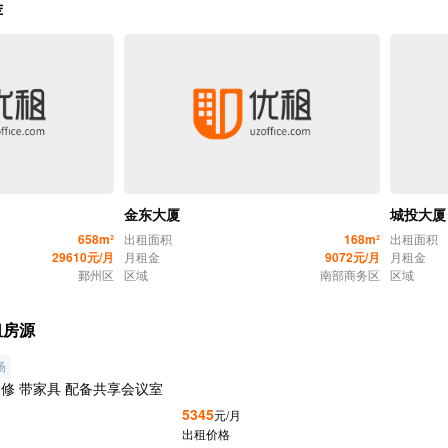
荐
金东大厦
城投大厦
658m²
出租面积
168m²
出租面积
29610元/月
月租金
9072元/月
月租金
鄞州区
区域
南部商务区
区域
租房源
场
修 带家具 配备共享会议室
5345
元/月
出租价格