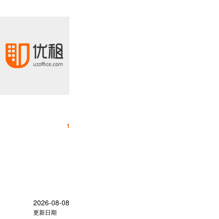
宁波甬江科创协同创新中心
225m²
出租面积
120
12150元/月
月租金
28800
东部新城
区域
高
2026-08-08
更新日期