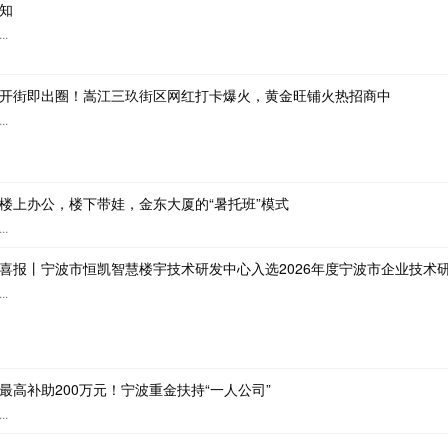
知
...
开街即出圈！嵩江三玖街区网红打卡爆火，黄金旺铺火热招商中
...
楼上办公，楼下带娃，金东大厦的“暑托班”模式
...
喜报丨宁波市恒凯智慧楼宇技术研发中心入选2026年度宁波市企业技术
...
最高补助200万元！宁波重金扶持“一人公司”