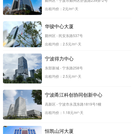
鄞州区 - 宁波市鄞州区舒波路239弄-2号
出租均价：
2
元/m²⋅天
华骏中心大厦
鄞州区 - 民安东路537号
出租均价：
2.5
元/m²⋅天
宁波得力中心
东部新城 - 宁东路258号
出租均价：
2.5
元/m²⋅天
宁波甬江科创协同创新中心
高新区 - 宁波市永茂东路1819号1幢
出租均价：
1.18
元/m²⋅天
恒凯山河大厦