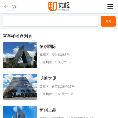
写字楼楼盘列表
恒创国际
鄞州区 - 安波路288号
出租均价：
2.3
元/m²⋅天
明迪大厦
高新区 - 春江路36弄33号
出租均价：
1.68
元/m²⋅天
恒创上品