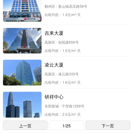
鄞州区 - 姜山镇高压路58号
出租均价：
1.3
元/m²⋅天
吉来大厦
高新区 - 创苑路656号
出租均价：
1.5
元/m²⋅天
凌云大厦
高新区 - 凌云路333号
出租均价：
1.6
元/m²⋅天
研祥中心
东部新城 - 宁穿路1299号
出租均价：
2.5
元/m²⋅天
上一页
1/25
下一页