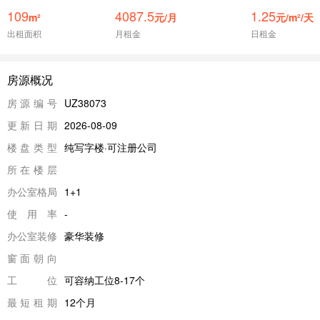
109
4087.5
1.25
m²
元/月
元/m²/天
出租面积
月租金
日租金
房源概况
房源编号
UZ38073
更新日期
2026-08-09
楼盘类型
纯写字楼·可注册公司
所在楼层
办公室格局
1+1
使用率
-
办公室装修
豪华装修
窗面朝向
工位
可容纳工位8-17个
最短租期
12个月