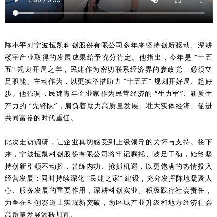
陈小平对宁波恒凯科创股份有限公司多年来坚持创新驱动、深耕
楼宇产业取得的发展成果给予充分肯定。他指出，今年是 “十五
五” 规划开局之年，民建作为密切联系经济界的参政党，必须立
足职能、主动作为，以更实举措助力 “十五五” 规划开好局、起好
步。他强调，民建青年企业家作为民营经济的 “生力军”、新质生
产力的 “先锋队”，肩负着助力高质量发展、壮大实体经济、促进
共同富裕的时代重任。
此次走访调研，让企业真切感受到上级领导的关怀与支持。接下
来，宁波恒凯科创股份有限公司将牢记嘱托、鼓足干劲，始终坚
持创新引领不动摇，苦练内功、抢抓机遇，以更饱满的热情投入
经营发展；同时持续深化 “民建之家” 建设，充分发挥阵地凝聚人
心、服务发展的重要作用，深耕科创实业、积极践行社会责任，
力争在科创赛道上实现新突破，为区域产业升级和地方经济社会
高质量发展添砖加瓦。