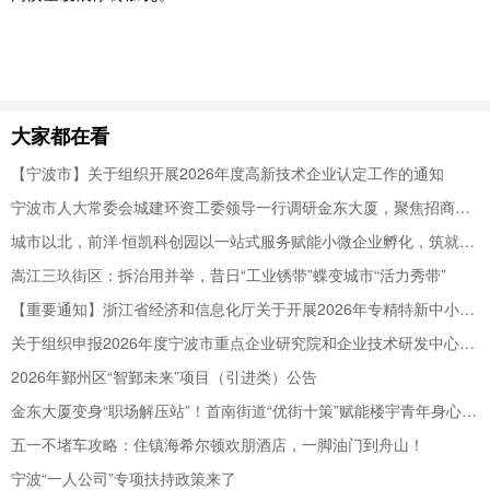
大家都在看
【宁波市】关于组织开展2026年度高新技术企业认定工作的通知
宁波市人大常委会城建环资工委领导一行调研金东大厦，聚焦招商提能提质增效，赋能楼宇经济高质量发展
城市以北，前洋·恒凯科创园以一站式服务赋能小微企业孵化，筑就青年人才“强磁场”
嵩江三玖街区：拆治用并举，昔日“工业锈带”蝶变城市“活力秀带”
【重要通知】浙江省经济和信息化厅关于开展2026年专精特新中小企业认定和复核工作的通知
关于组织申报2026年度宁波市重点企业研究院和企业技术研发中心的通知
2026年鄞州区“智鄞未来”项目（引进类）公告
金东大厦变身“职场解压站”！首南街道“优街十策”赋能楼宇青年身心健康
五一不堵车攻略：住镇海希尔顿欢朋酒店，一脚油门到舟山！
宁波“一人公司”专项扶持政策来了