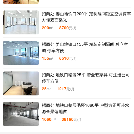
招商处 姜山地铁口200平 定制隔间独立空调停车
方便双面采光
200
8700
m²
元/月
招商处 姜山地铁口155平 精装定制隔间 独立空
调 停车方便
155
6510
m²
元/月
招商处 地铁口精装25平 带全套家具 可注册公司
停车方便
25
1217
m²
元/月
招商处 地铁口整层毛坯1060平 户型方正可带水
源全景落地窗
1060
38160
m²
元/月