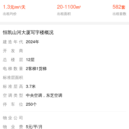
1.3
20-1100
582
元/m²/天
m²
套
出租均价
出租面积
出租套数
恒凯山河大厦写字楼概况
建造年代
2024年
开发商
总楼层
12层
电梯数量
2客梯1货梯
标准层面积
标准层高
3.7米
空调类型
中央空调，东芝空调
停车位
250个
物业公司
物业费
5元/平/月