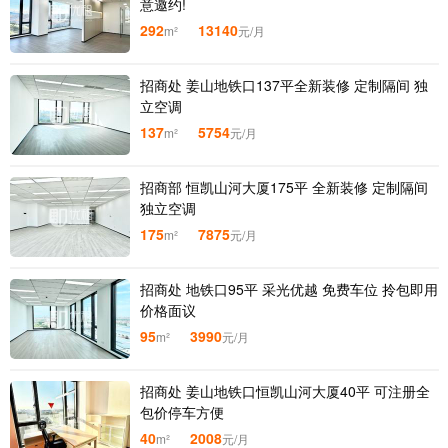
意邀约!
292
13140
m²
元/月
招商处 姜山地铁口137平全新装修 定制隔间 独
立空调
137
5754
m²
元/月
招商部 恒凯山河大厦175平 全新装修 定制隔间
独立空调
175
7875
m²
元/月
招商处 地铁口95平 采光优越 免费车位 拎包即用
价格面议
95
3990
m²
元/月
招商处 姜山地铁口恒凯山河大厦40平 可注册全
包价停车方便
40
2008
m²
元/月