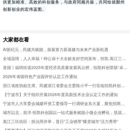
供更加精准、高效的科创服务，与政府同频共振，共同绘就鄞州
创新创业的宏伟蓝图。
大家都在看
AI新纪元，民建共赋能，探索算力新基建与未来产业新机遇
全域温情，人人幸福！钟公庙十大全龄友好空间发布，恒凯·嵩江三玖街区入选
喜报丨福明街道2025年度经济高质量发展风云榜，恒凯科创荣获“卓越企业”奖
2026年省级特色产业园评价认定工作通知
浙江省政协副主席、民建浙江省委会主委陈小平一行莅临恒凯科创调研指导
【宁波市】关于组织开展2026年度高新技术企业认定工作的通知
宁波市人大常委会城建环资工委领导一行调研金东大厦，聚焦招商提能提质增效，赋能楼宇经济高质量发展
城市以北，前洋·恒凯科创园以一站式服务赋能小微企业孵化，筑就青年人才“强磁场”
嵩江三玖街区：拆治用并举，昔日“工业锈带”蝶变城市“活力秀带”