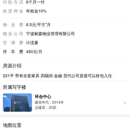
付款方式
6个月一付
租赁押金
年租金10%
物业费
6.5元/平方*月
物业公司
宁波耐森物业管理有限公司
空调费
计流量
停车费
450元/月
房源介绍
221平 带有全套家具 四隔间 金融 货代公司直接可以拎包入住
所属写字楼
环合中心
建造年代：2014年
总楼层：20层
地图位置