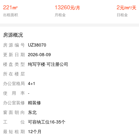
221
13260
2
m²
元/月
元/m²/天
出租面积
月租金
日租金
房源概况
房源编号
UZ38070
更新日期
2026-08-09
楼盘类型
纯写字楼·可注册公司
所在楼层
办公室格局
4+1
使用率
-
办公室装修
精装修
窗面朝向
东北
工位
可容纳工位16-35个
最短租期
12个月