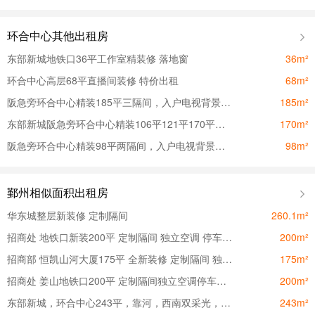
环合中心其他出租房
东部新城地铁口36平工作室精装修 落地窗
36m²
环合中心高层68平直播间装修 特价出租
68m²
阪急旁环合中心精装185平三隔间，入户电视背景墙，双地铁直达
185m²
东部新城阪急旁环合中心精装106平121平170平办公室出租
170m²
阪急旁环合中心精装98平两隔间，入户电视背景墙，双地铁直达
98m²
鄞州相似面积出租房
华东城整层新装修 定制隔间
260.1m²
招商处 地铁口新装200平 定制隔间 独立空调 停车方便
200m²
招商部 恒凯山河大厦175平 全新装修 定制隔间 独立空调
175m²
招商处 姜山地铁口200平 定制隔间独立空调停车方便双面采光
200m²
东部新城，环合中心243平，靠河，西南双采光，双地铁直达
243m²