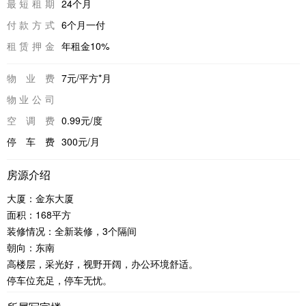
最短租期
24个月
付款方式
6个月一付
租赁押金
年租金10%
物业费
7元/平方*月
物业公司
空调费
0.99元/度
停车费
300元/月
房源介绍
大厦：金东大厦
面积：168平方
装修情况：全新装修，3个隔间
朝向：东南
高楼层，采光好，视野开阔，办公环境舒适。
停车位充足，停车无忧。