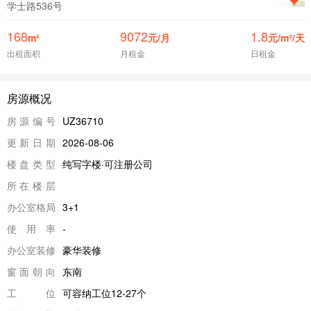
学士路536号
168
9072
1.8
m²
元/月
元/m²/天
出租面积
月租金
日租金
房源概况
房源编号
UZ36710
更新日期
2026-08-06
楼盘类型
纯写字楼·可注册公司
所在楼层
办公室格局
3+1
使用率
-
办公室装修
豪华装修
窗面朝向
东南
工位
可容纳工位12-27个